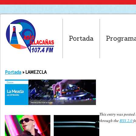
Portada
Program
Portada
» LAMEZCLA
This entry was posted 
through the
RSS 2.0
fe