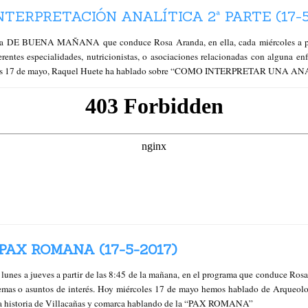
TERPRETACIÓN ANALÍTICA 2ª PARTE (17-5
ama DE BUENA MAÑANA que conduce Rosa Aranda, en ella, cada miércoles a par
rentes especialidades, nutricionistas, o asociaciones relacionadas con alguna en
rcoles 17 de mayo, Raquel Huete ha hablado sobre “COMO INTERPRETAR UNA ANA
AX ROMANA (17-5-2017)
 de lunes a jueves a partir de las 8:45 de la mañana, en el programa que cond
temas o asuntos de interés. Hoy miércoles 17 de mayo hemos hablado de Arqueolog
 la historia de Villacañas y comarca hablando de la “PAX ROMANA”