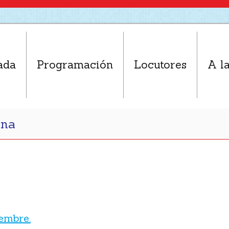
ada
Programación
Locutores
A la
ana
embre.